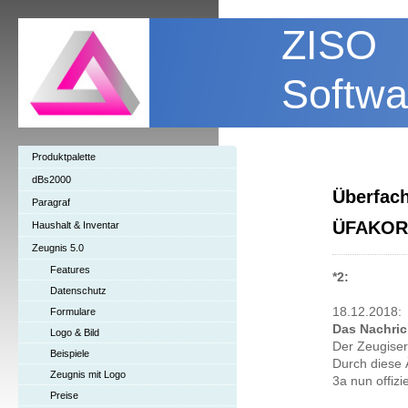
ZISO
Softwa
Produktpalette
dBs2000
Überfac
Paragraf
ÜFAKOR
Haushalt & Inventar
Zeugnis 5.0
Features
*2:
Datenschutz
18.12.2018:
Formulare
Das Nachrich
Logo & Bild
Der Zeugiser
Beispiele
Durch diese 
Zeugnis mit Logo
3a nun offizie
Preise