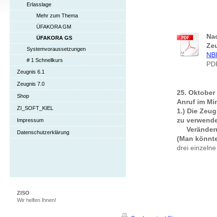
Erlasslage
Mehr zum Thema
ÜFAKORA GM
Nac
ÜFAKORA GS
Ze
Systemvoraussetzungen
NBl
# 1 Schnellkurs
PDF
Zeugnis 6.1
Zeugnis 7.0
25. Oktober
Shop
Anruf im Mi
ZI_SOFT_KIEL
1.) Die Zeug
zu verwend
Impressum
Veränderun
Datenschutzerklärung
(Man könnte
drei einzelne
ZISO
Wir helfen Ihnen!