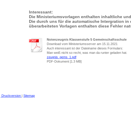
Interessant:
Die Ministeriumsvorlagen enthalten inhaltliche und
Die durch uns für die automatische Intergration i
überarbeiteten Vorlagen enthalten diese Fehler natü
Notenzeugnis Klassenstufe 5 Gemeinschaftsschule
Download vom Ministeriumsserver am 15.11.2021
Auch interessant ist der Dateiname dieses Formulars:
Man weiß nicht so recht, was man da runter geladen hat.
zeugnis_gems_1.pdf
PDF-Dokument [1.3 MB]
Druckversion
|
Sitemap