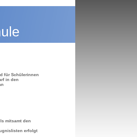
hule
d für Schülerinnen
rf in den
an
ls mitsamt den
nislisten erfolgt