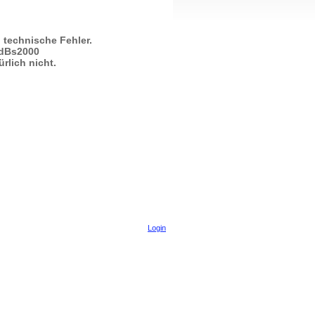
 technische Fehler.
n dBs2000
rlich nicht.
Login